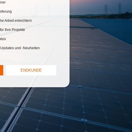
tner
ieferung
he Arbeit erleichtern
für Ihre Projekte
atus
-Updates und -Neuheiten
ENDKUNDE